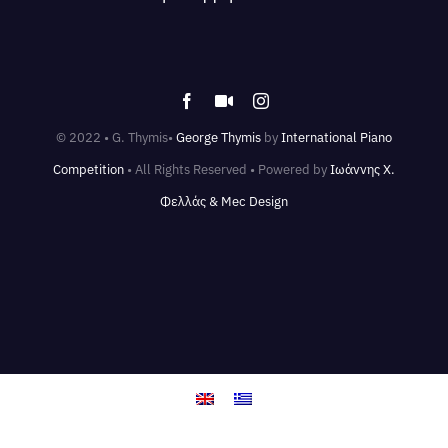
© 2022 • G. Thymis•
George Thymis
by
International Piano
Competition
• All Rights Reserved • Powered by
Ιωάννης Χ.
Φελλάς & Mec Design