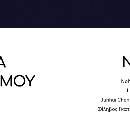
Α
ΣΜΟΥ
Noh
L
Junhui Chen
Φίληβος Γκάτ