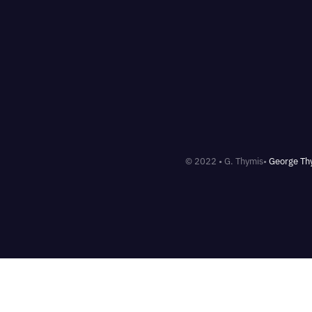
© 2022 • G. Thymis•
George Th